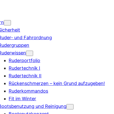
rn
Sicherheit
Ruder- und Fahrordnung
Rudergruppen
Ruderwissen
Ruderportfolio
Rudertechnik I
Rudertechnik II
Rückenschmerzen – kein Grund aufzugeben!
Ruderkommandos
Fit im Winter
Bootsbenutzung und Reinigung
Bootsputzkonzept