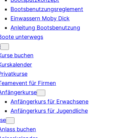
Bootsbenutzungsreglement
Einwassern Moby Dick
Anleitung Bootsbenutzung
Boote unterwegs
e
Kurse buchen
Kurskalender
Privatkurse
Teamevent für Firmen
Anfängerkurse
Anfängerkurs für Erwachsene
Anfängerkurs für Jugendliche
sse
Anlass buchen