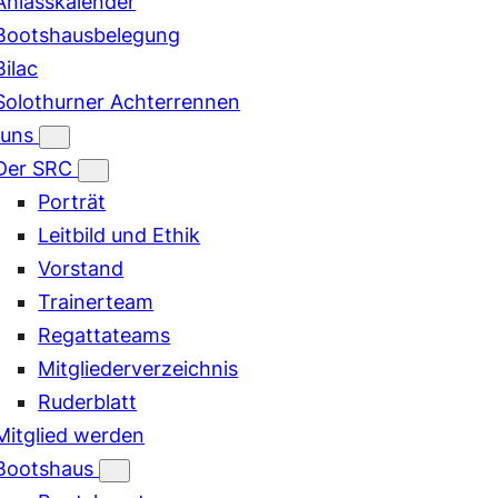
Anlasskalender
Bootshausbelegung
Bilac
Solothurner Achterrennen
 uns
Der SRC
Porträt
Leitbild und Ethik
Vorstand
Trainerteam
Regattateams
Mitgliederverzeichnis
Ruderblatt
Mitglied werden
Bootshaus